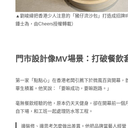
▲劉峻緯把香港少人注意的「豬仔流沙包」打造成招牌I
鍾士為，由Cheers授權轉載）
門市設計像MV場景：打破餐飲
第一家「點點心」在香港老闆引薦下於微風百貨開幕，
畢生積蓄。他笑說：「要嘛成功，要嘛跑路。」
毫無餐飲經驗的他，原本仍天天健身，卻在開幕前一個
自下場，和工班一起處理防水等工程。
邊裝修、邊思考怎麼做出差異。他把品牌當藝人經營