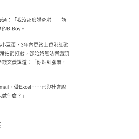
接過：「我沒那麼講究啦！」語
B-Boy。
北小巨蛋，3年內更踏上香港紅磡
香港拍武打戲，卻始終無法嶄露頭
半錢文儀說道：「你站到腳麻，
il、做Excel⋯⋯已與社會脫
能做什麼？」
權