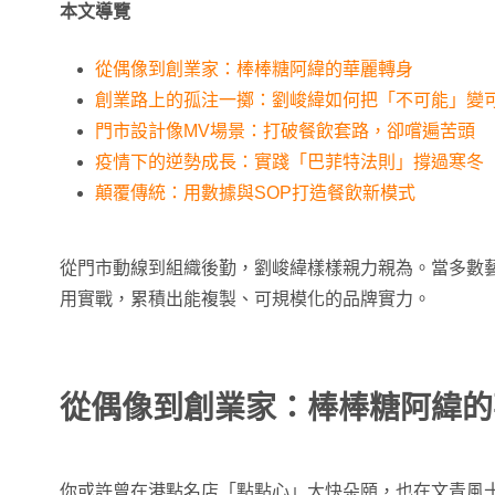
本文導覽
從偶像到創業家：棒棒糖阿緯的華麗轉身
創業路上的孤注一擲：劉峻緯如何把「不可能」變
門市設計像MV場景：打破餐飲套路，卻嚐遍苦頭
疫情下的逆勢成長：實踐「巴菲特法則」撐過寒冬
顛覆傳統：用數據與SOP打造餐飲新模式
從門市動線到組織後勤，劉峻緯樣樣親力親為。當多數
用實戰，累積出能複製、可規模化的品牌實力。
從偶像到創業家：棒棒糖阿緯的
你或許曾在港點名店「點點心」大快朵頤，也在文青風