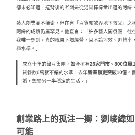
卻未必知道，這背後的老闆是從男團棒棒堂出道的阿緯
藝人創業並不稀奇，但在有「百貨餐飲界地下教父」之
阿緯的成績仍屬罕見。他直言：「許多藝人開餐廳，往
我唯一想到，真的親自下場經營，且不論坪效、迴轉率
櫃水準。」
成立十年的緯豆集團，如今擁有
26家門市、800位員
貨餐飲6萬就不錯的水準，去年
營業額更突破10億
。
婚，想給另一半穩定的生活。」
創業路上的孤注一擲：劉峻緯如
可能