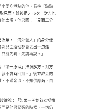
從小愛吃港點的他，看準「點點
取見面。雖被拒5、6次，對方也
笑他太煩，他只回：「見面三分
星為榮，「海外藝人」的身分便
每次見面經理都會丟出一道難
，只能先猜、先講再說。」
合「第一原理」推演解方。對方
，就不會有回扣。」後來緯豆的
質，不碰金流、不知供應商，自
峻緯說：「如果一開始就談授權
反而是他最緊張的時候，一切仍