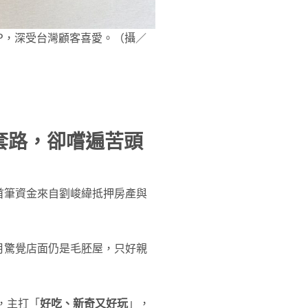
P，深受台灣顧客喜愛。（攝／
套路，卻嚐遍苦頭
首筆資金來自劉峻緯抵押房產與
月驚覺店面仍是毛胚屋，只好親
，主打「
好吃、新奇又好玩
」，