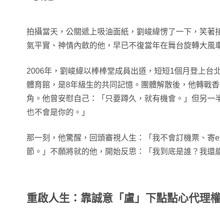
拍攝當天，公關遞上吸油面紙，劉峻緯愣了一下，笑著
氣平實、神情內斂的他，早已不復當年在舞台旋轉大風車的
2006年，劉峻緯以棒棒堂成員出道，短短1個月登上台
體育館，是8年級生的共同記憶。團體解散後，他轉戰
角。他曾安慰自己：「只要蹲久，就有機會。」但另一
也不會是你的。」
那一刻，他驚醒，回頭審視人生：「我不會訂機票、寄ema
節。」不願將就的他，開始反思：「我到底是誰？我還
重啟人生：靠誠意「盧」下點點心代理