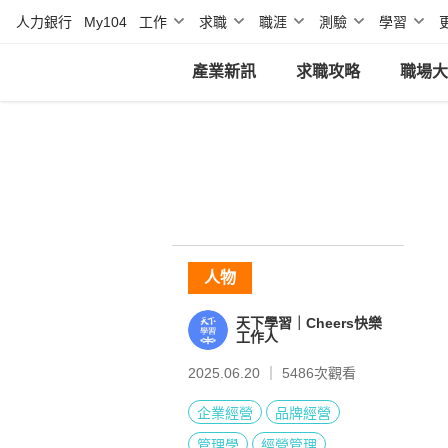
人力銀行
My104
工作
求職
職涯
測驗
學習
產業新訊
求職攻略
職場大
人物
天下學習｜Cheers快樂
工作人
2025.06.20 ｜
5486
次觀看
企業經營
品牌經營
管理學
經營管理