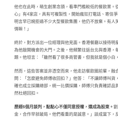
他也在此時，萌生創業念頭，看準門檻較低的餐飲業。
心」有4家店，具有可複製性，開始瘋狂打電話、寄信爭
明言早已婉拒過不少大型餐飲集團，他仍不放棄。有人
情嘛！」
終於，對方派出一位經理與他見面。香港餐廳以接待明
為他敲開機會的大門。之後，他頻繁往返台北與香港，
題。他坦言：「雖然看了很多商管書，但我就是個小白
然而，這些答案並非憑空而來，他走訪餐飲圈前輩，融
問：「怎麼避免師傅收回扣？」他答：「不讓師傅叫貨
確也成立採購總部，統一比價採購，師傅只負責確認品
然杜絕回扣。
歷經6個月談判，點點心不僅同意授權，還成為股東。
劉
金，合作早就破局。他們看重的是誠意。」談成當下，