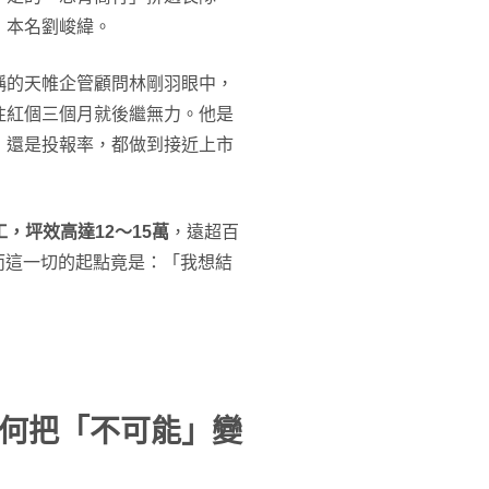
，本名劉峻緯。
稱的天帷企管顧問林剛羽眼中，
往紅個三個月就後繼無力。他是
，還是投報率，都做到接近上市
工，坪效高達12～15萬
，遠超百
而這一切的起點竟是：「我想結
何把「不可能」變