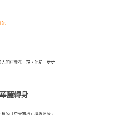
可能
藝人開店曇花一現，他卻一步步
華麗轉身
十足的「忠青商行」排過長隊，