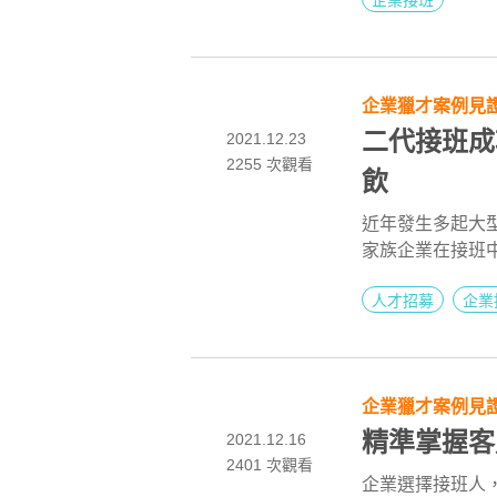
企業接班
本文帶你從傳承接
企業獵才案例見
二代接班成
2021.12.23
2255 次觀看
飲
近年發生多起大
家族企業在接班
的領導品牌，3
人才招募
企業
新中突破，期望
104獵才顧問
局人才，帶領企
企業獵才案例見
精準掌握客
2021.12.16
2401 次觀看
企業選擇接班人