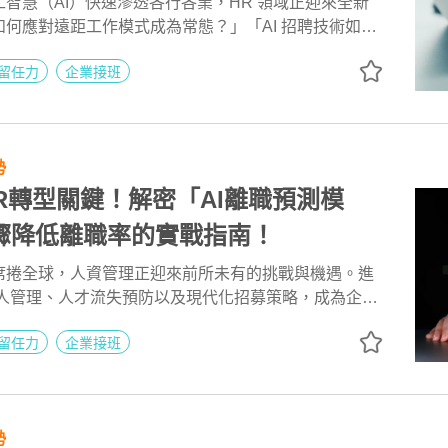
智慧（AI）快速滲透各行各業，HR 領域正迎來全新
何應對遠距工作模式成為常態？」「AI 招聘技術如何
理？」「什麼是多元包容職場文化？」 這些熱門問題不
留任力
企業接班
，更直接影響競爭力。從「HR 數位轉型」到「智慧型
25年7大關鍵趨勢，幫助你在這場人才爭奪戰中脫穎而
勢
 HR轉型關鍵！解密「AI離職預測模
驟降低離職率的實戰指南！
席捲全球，人資管理正迎來前所未有的挑戰與機遇。進
班人管理、人才流失預防以及現代化招募策略，成為企業
心方向。然而，HR應該如何有效運用AI技術？AI人工
留任力
企業接班
流動率？AI是否能精準預測接班人選？這些都是HR專
門問題。從AI離職率預測模型到數據驅動的接班人計
僅能幫助HR解決員工流動率的問題，還能顯著提升招聘
度。
勢