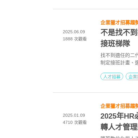
企業獵才招募趨
不是找不到
2025.06.09
1888
次觀看
接班梯隊
找不到適任的二
制定接班計畫、
人孫治華院長與 
人才招募
企業
度不能一體適用
司、獵人頭平台
是外部招募方法
企業獵才招募趨
2025年H
2025.01.09
4710
次觀看
轉人才管理