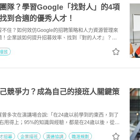
團隊？學習Google「找對人」的4項
找到合適的優秀人才！
不住？如何效仿Google的招聘策略和人力資源管理來
題！企業該如何提升招募效率、找到『對的人才』？本
oogle成功的人才招募模式，從層層篩選到數據導向面
接班
le如何確保每位新進員工符合企業文化並擁有超高貢獻
如何設計科學化面試流程、提升員工忠誠度，甚至藉由
施吸引頂尖人才？學習Google的高標準選才法則，從
優秀人才，避免浪費在不適合的人才上，這篇文章揭開
背後的人才管理法則，讓您的公司也能在競爭激烈的市場中
己競爭力？成為自己的接班人關鍵策
曾多次在演講場合說:「在24歲以前學到的東西，到了
右用得上；95%的知識與經驗，都是在24歲以後，從社
中獲得的！」
才招募
企業接班
溝通協調
職涯規劃