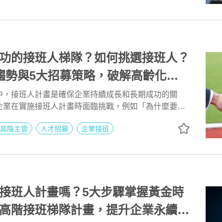
功的接班人梯隊？如何挑選接班人？
趨勢與5大招募策略，破解高齡化和
境!
中，接班人計畫是確保企業持續成長和長期成功的關
企業在實施接班人計畫時面臨挑戰，例如「為什麼要培
如何有效培養接班人？、如何選擇合適的人才？」。接
高階主管
人才招募
企業接班
是人才發展計畫，還需要整體企業管理系統的協同配合
管接班人計畫備受關注，許多企業依然無法達到理想效
分享104人力銀行人資長鍾文雄、104獵才招聘事業群
貞宜於《7/12成功招募人才及接班梯隊》分享的接班
台灣企業在接班人計畫中的3大趨勢，並提供5大成功招
業克服挑戰，提升接班人計畫的效果。
接班人計畫嗎？5大步驟掌握黃金時
高階接班梯隊計畫，提升企業永續發