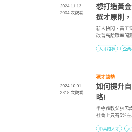
想打造黃金
2024.11.13
2004
次觀看
選才原則，
新人快閃、員工留
改善高離職率問
篇帶你深入解析G
人才招募
企業
試評估，Goog
力？想知道企業
彈性薪酬和激勵措
高效招聘中尋找
獵才趨勢
Google成功
脫穎而出！
如何提升自
2024.10.01
2318
次觀看
略!
半導體教父張忠謀
社會上只有5%左
會的工作與磨練
中高階人才
人