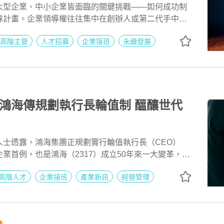
大型企業、中小企業皆面臨的關鍵挑戰——如何成功制
隊計畫。企業領導權往往集中在創辦人或第二代手中，
了54%的領導權。隨著超過20%的領導者年齡超過65
高階主管
人才招募
企業接班
永續發展
成潛在風險。「企業該何時啟動接班人/梯隊計畫？在這
培育企業傳承中高階接班人的規劃？如何讓企業順利傳
別關鍵人才？如何制訂接班職位能力需求？」，本文將
過程中會遇到的挑戰，並提供解決策略，幫助企業成功
確保長期發展與成功。
鴻海傳規劃執行長輪值制 醞釀世代
人士透露，鴻海集團正規劃實行輪值執行長（CEO）
業首例，也是鴻海（2317）成立50年來一大變革，目
代領導人才，更加落實公司治理。
高階人才
企業接班
產業新訊
經營管理