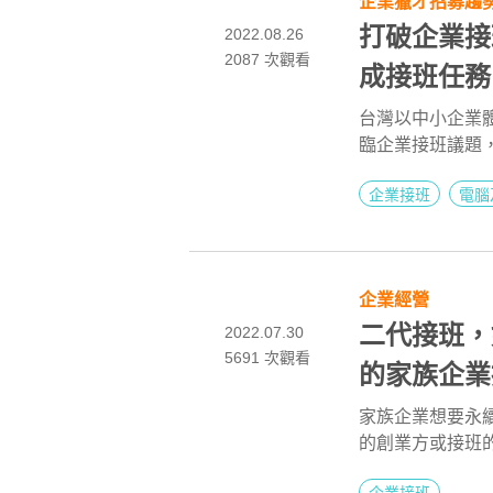
企業獵才招募趨
打破企業接
2022.08.26
2087
次觀看
成接班任務
台灣以中小企業
臨企業接班議題
人選會讓企業負
企業接班
電腦
讓我們透過104
企業透過獵才招
企業經營
二代接班，
2022.07.30
5691 次觀看
的家族企業
家族企業想要永
的創業方或接班
誰、怎麼「傳」