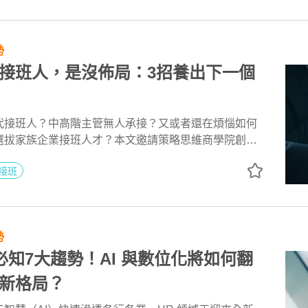
勢
接班人，是沒佈局：3招養出下一個
代接班人？中高階主管無人承接？又或者還在煩惱如何
選拔家族企業接班人才？本文邀請策略思維商學院創辦
104 獵才招聘事業群顧問吳憶伶，深入剖析為何接班制
接班
，並分享如何從內部培養接班梯隊，到如何透過獵頭公
快速補足外部領導力。無論是企業內部的培訓技巧，或
，都能在本文找到完整解方。
勢
R必知7大趨勢！AI 與數位化將如何翻
新格局？