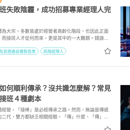
勢
班失敗陰霾，成功招募專業經理人完
體為大宗，多數皆處於經營者高齡化階段，也因此正面
，而接班人才從何而來，更是其中的一大難題。錯誤的
擔龐大的成本損失，但又該如何有效地找到接班人才？
及其週邊設備製造業
高階經理人
獵才顧問Ian成功為企業招募總經理接班人的故事，看見
募接班人的優勢特點！
如何順利傳承？沒共識怎麼解？常見
接班４種劇本
續經營，「接棒」是必經傳承之路。然而，無論是傳遞
的二代，雙方都缺乏相關經驗，「傳」什麼、「傳」給
、何時「傳」，是一大挑戰。傳承之路要如何走得順？