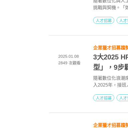
隨著數位化與人工
挑戰與契機。「如
改變人力資源管
人才招募
人才
僅牽動企業未來
培訓」，掌握20
出！
企業獵才招募趨
3大2025
2025.01.08
2849
次觀看
型」，9步
隨著數位化浪潮
入2025年，接
HR策略的三大核
人才招募
人才
智慧如何降低員工
業人士關注的熱
畫，這些技術不
效率和人才合適
企業獵才招募趨