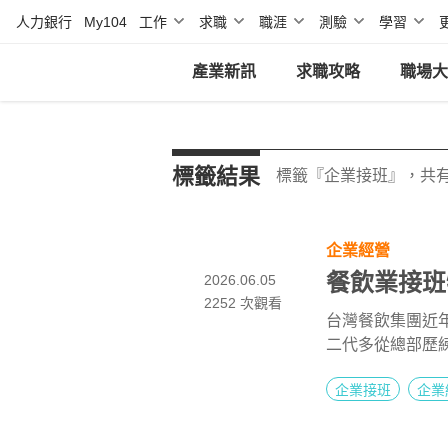
人力銀行
My104
工作
求職
職涯
測驗
學習
產業新訊
求職攻略
職場大
標籤結果
標籤『企業接班』，共有
企業經營
餐飲業接班
2026.06.05
2252
次觀看
台灣餐飲集團近
二代多從總部歷
外市場實戰。
企業接班
企業