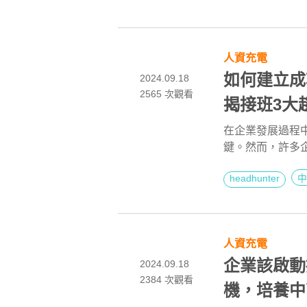
人資充電
如何建立成
2024.09.18
2565
次觀看
揭接班3大
人才斷層困
在企業發展過程
鍵。然而，許多
育接班人才？、
headhunter
中
班人培育不僅僅
和策略支持，儘
果。因此，本文將
中南業務部經理吳
人資充電
人才議題，揭示
募策略，幫助企
企業該啟動
2024.09.18
2384
次觀看
機，培養中