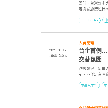
展！
當前，台灣許多
定與實施接班梯
尤其是創辦人掌握
headhunter
中
歲，這對企業構
關鍵時期，如何
承交棒？如何識
探討企業在接班
人資充電
實現順利過渡，
台企首例…
2024.04.12
1966
次觀看
交替氛圍
路透報導，知情
制，不僅是台灣企
的是要培養新一
中高階主管
中