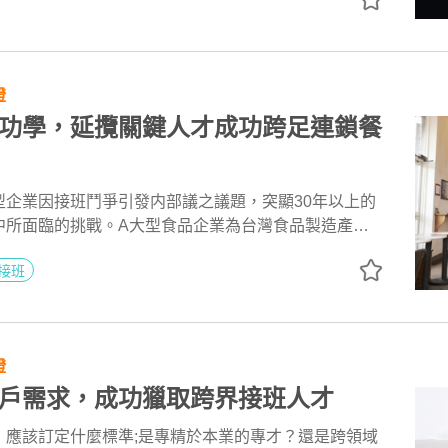
班的四種劇本看起...
證
功學，延攬關鍵人才成功跨足連鎖餐
型企業因接班鬥爭引發内部議之議題，突顯30年以上的
中所面臨的挑戰。A大型食品企業為台灣食品製造產業
0年來深耕食品研發製造。二代接班後，積極在傳承與創
接班
拓展食品研發優勢，投入經營連鎖餐飲市場。透過與
的合作，為企業注入具跨國連鎖餐飲營運管理的前瞻性佈
業成功跨足餐飲產業並迅速連鎖展店！
證
戶需求，成功獵取跨界接班人才
，應該訂定什麼標準;是專精於本業的專才？還是跨領域