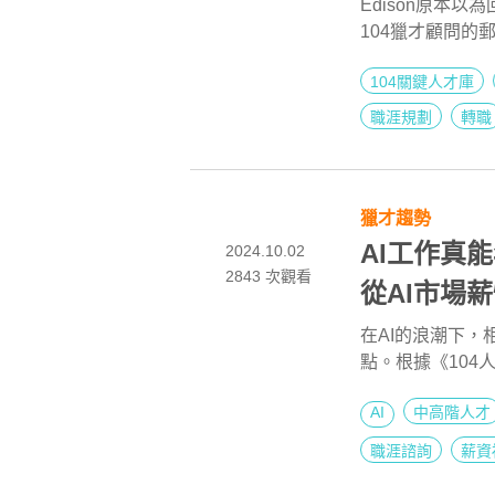
Edison原本
104獵才顧問
驗，更是一段被
104關鍵人才庫
目中的理想企業
的鼓勵與支持，這
職涯規劃
轉職
信心與動力，迎
獵才趨勢
AI工作真
2024.10.02
2843
次觀看
從AI市場
在AI的浪潮下，
點。根據《104
均待遇相較於非A
AI
中高階人才
在薪酬上有顯著
2024年AI職
職涯諮詢
薪資
數據，幫助您在