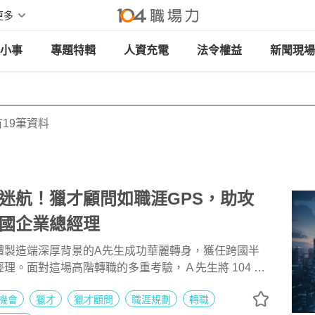
更多
小事
專題特輯
人資充電
法令權益
新聞現場
19筆資料
迷航！獵才顧問如職涯GPS，助攻
國企業總經理
體製造端深厚背景的A先生成功華麗轉身，獲任跨國半
理。面對這場高階轉職的多重考驗，Ａ先生將 104 獵
務比喻為不可或缺的「職涯GPS導航系統」。高階獵才
機會
獵才
獵才顧問
職涯規劃
轉職
，不僅在於提供情報整合、戰略建議，更包括心理支持