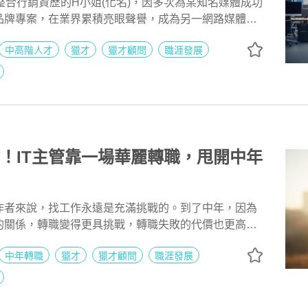
整合行銷資歷的H小姐(化名)，因多次為某知名媒體成功
品牌專案，在業界累積亮眼聲譽，成為另一網路媒體指
轉職過程中，104獵才顧問James從履歷覆盤、面談
中高階人才
獵才
獵才顧問
職涯發展
，全程提供精準協助與溝通橋樑，協助H小姐迎向更卓
輸！IT主管靠一場華麗轉職，甩開中年
作者來說，找工作永遠是充滿挑戰的。到了中年，因為
的關係，轉職變得更具挑戰，轉職失敗的代價也更高。
行動，而是選擇繼續留在公司文化與自己格格不入的地
中年轉職
獵才
獵才顧問
職涯發展
經失去熱情的工作。但其實，中年職場工作者可以不向
一個人都值得擁有一份自己喜歡的工作。