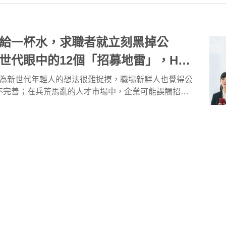
給一杯水，求職者就立刻黑掉公
世代眼中的12個「招募地雷」，HR
大幅提升報到率！
認為新世代年輕人的想法很難捉摸，職場新鮮人也覺得公
不完善；在兵荒馬亂的人才市場中，企業可能誤觸招募
力軍愈行愈遠！到底企業有那些招募行為，會招致負評
才招募
獵才顧問
雇主品牌
了解一下年輕人怎麼想?
證
壓力山大！該如何1個月找齊4位中
貨的競爭已進入白熱化，一家位於北台灣新成立的百貨