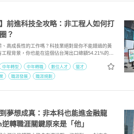
】前進科技全攻略：非工程人如何打
圈？
薪、高成長性的工作嗎？科技業絕對是你不能錯過的黃
工程背景，你也能在這個佔台灣出口總額54.21%的主
的舞台。職享科技服務創辦人Andy哥在「直通科技業
中年轉型
中年轉職
數位人才
獵才
，揭開了科技產業的神秘面紗，分享如何從產業選擇、
養成的全方位攻略。無論你是轉職者、應屆畢業生，還
業
職涯發展
職涯規劃
展的上班族，這篇整理將帶你快速掌握進入科技業的關
更多實戰技巧？繼續閱讀並獲取完整講座影片！
到夢想成真：非本科也能進金融龍
son逆轉職涯關鍵原來是「他」