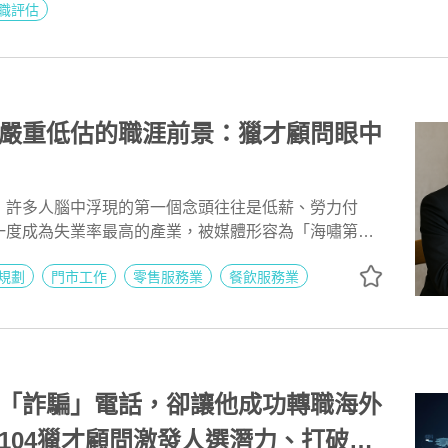
幫助人選在複雜的高階轉職過程中不迷航，精準、踏實
職評估
者的寶座。
嚴重低估的職涯前景：獵才顧問眼中
會
，許多人腦中浮現的第一個念頭往往是低薪、勞力付
一度成為失業率最高的產業，被媒體形容為「海嘯第一
社會的負面印象。許多人才相繼選擇轉行，在大眾媒體
規劃
門市工作
零售服務業
餐飲服務業
還未進入職場新鮮人開始對這個產業卻步
「詐騙」電話，卻讓他成功轉職海外
104獵才顧問激發人選潛力、打破自