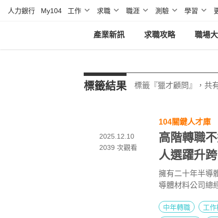
人力銀行
My104
工作
求職
職涯
測驗
學習
產業新訊
求職攻略
職場大
標籤結果
標籤『獵才顧問』，共有
104關鍵人才庫
高階轉職不
2025.12.10
2039
次觀看
人選躍升跨
擁有二十年半導
導體材料公司總經
才顧問提供的服
中年轉職
工作
服務的核心價值