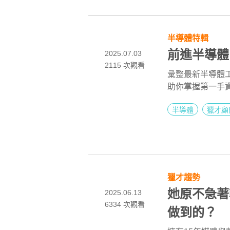
半導體特輯
前進半導體
2025.07.03
2115
次觀看
彙整最新半導體工
助你掌握第一手
半導體
獵才顧
獵才趨勢
她原不急著
2025.06.13
6334
次觀看
做到的？