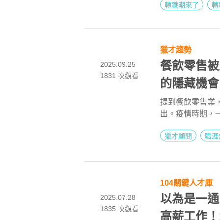
的全方位陪伴，
轉職潮來了
轉
地坐上企業領航
獵才趨勢
餐飲零售被
2025.09.25
1831
次觀看
的隱藏機
提到餐飲零售業
出。疫情時期，
排」，更加深了
獵才顧問
職涯
的渲染之下，讓
104關鍵人才庫
以為是一通
2025.07.28
1835
次觀看
高薪工作！