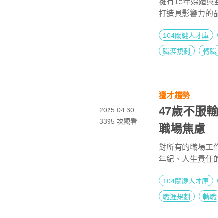
擁有15年媒體與
打造具影響力的
定挖角的對象。在
104關鍵人才庫
策略到薪資談判
越的職涯舞台。
職涯規劃
轉職
獵才趨勢
47歲不服
2025.04.30
3395
次觀看
職場焦慮
對所有的職場工
年紀、人生責任
許多人因此不敢
104關鍵人才庫
方，或者做著已
現實低頭的，每
職涯規劃
轉職