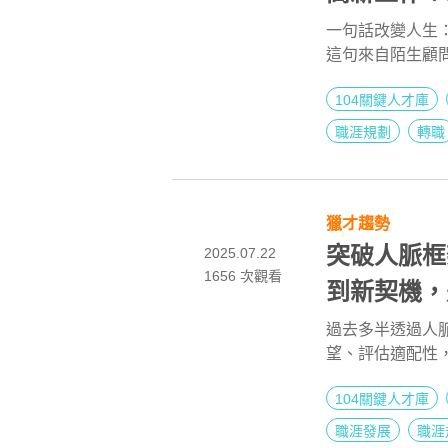
我設限
一句話改變人生
這句來自陌生顧
從疑似詐騙電話
104關鍵人才庫
重新定義自我價
職涯規劃
轉職
獵才趨勢
突破人脈框
2025.07.22
1656
次觀看
到新契機，
過去多半透過人
望、評估適配性
位，更重新思考
104關鍵人才庫
專業獵才顧問不
職涯發展
職涯