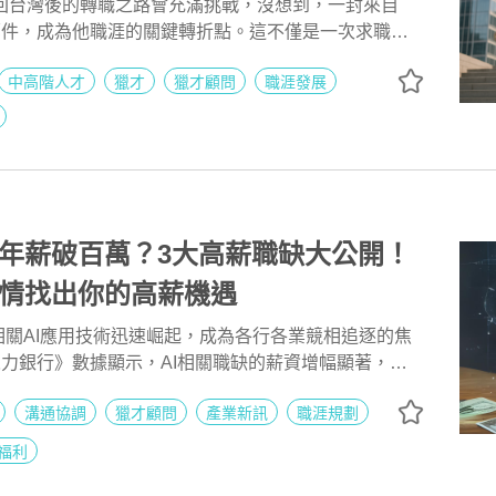
以為回台灣後的轉職之路會充滿挑戰，沒想到，一封來自
的郵件，成為他職涯的關鍵轉折點。這不僅是一次求職經
理解與引導的經歷，讓他在專業的陪伴下，順利進入心
中高階人才
獵才
獵才顧問
職涯發展
。從精準推薦職缺到履歷與面試指導，甚至是在過程中
份貼心的協助，讓 Edison 不再孤軍奮戰，而是帶著
接全新的職涯機會。
能年薪破百萬？3大高薪職缺大公開！
薪情找出你的高薪機遇
相關AI應用技術迅速崛起，成為各行各業競相追逐的焦
人力銀行》數據顯示，AI相關職缺的薪資增幅顯著，平
I職缺高出53%。這不僅意味著具備AI技能的專業人才
溝通協調
獵才顧問
產業新訊
職涯規劃
優勢，也反映了企業對於AI人才的高度需求。本文將從
場趨勢，帶您了解不同AI相關產業和職類的需求變化與薪資
福利
這場技術革命中佔得先機。