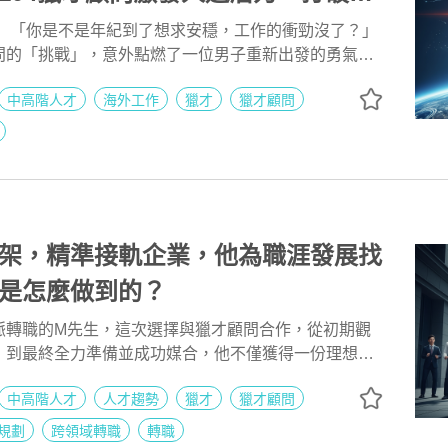
： 「你是不是年紀到了想求安穩，工作的衝勁沒了？」
問的「挑戰」，意外點燃了一位男子重新出發的勇氣。
到海外高薪職位，這是一個關於被看見、被相信，最終
中高階人才
海外工作
獵才
獵才顧問
值的真實故事。
架，精準接軌企業，他為職涯發展找
是怎麼做到的？
脈轉職的M先生，這次選擇與獵才顧問合作，從初期觀
，到最終全力準備並成功媒合，他不僅獲得一份理想職
自己在職涯上的長遠規劃。這段歷程讓他深刻體會到，
中高階人才
人才趨勢
獵才
獵才顧問
只是職缺的提供者，更是轉職路上的策略夥伴。
規劃
跨領域轉職
轉職