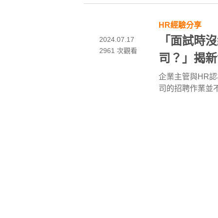
HR經驗分享
「面試時沒
2024.07.17
2961 次觀看
司？」揭新
避免踩雷，
企業主管與HR
司的招聘作業並
地雷，與年輕生
headhunter
人
與反感，我們來
企業獵才案例見
新團隊籌備
2024.06.12
2535 次觀看
高階主管？
近年台灣商場百