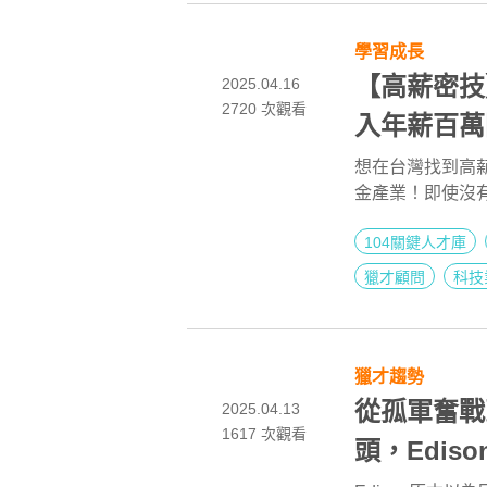
學習成長
【高薪密技
2025.04.16
2720
次觀看
入年薪百萬
想在台灣找到高
金產業！即使沒有
流產業中找到適合
104關鍵人才庫
全指南」講座中
職務定位到能力
獵才顧問
科技
是想提升職涯發
鍵知識。想了解
獵才趨勢
從孤軍奮戰
2025.04.13
1617
次觀看
頭，Edi