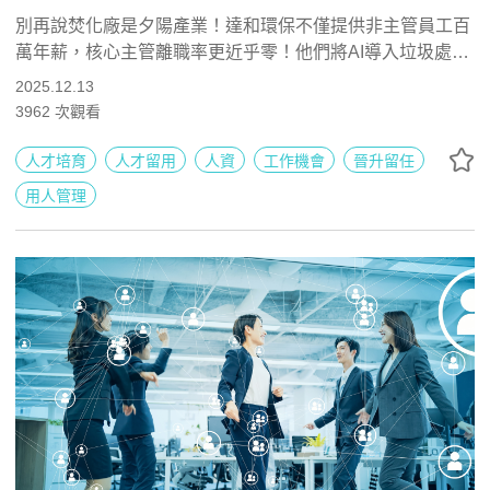
6%？
別再說焚化廠是夕陽產業！達和環保不僅提供非主管員工百
萬年薪，核心主管離職率更近乎零！他們將AI導入垃圾處
理，把傳統工廠變身科技機房，揭秘「化垃圾為黃金」的留
2025.12.13
才密技！
3962
次觀看
人才培育
人才留用
人資
工作機會
晉升留任
用人管理