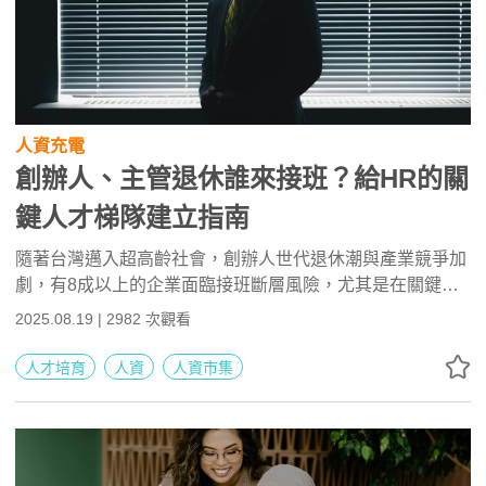
人資充電
創辦人、主管退休誰來接班？給HR的關
鍵人才梯隊建立指南
隨著台灣邁入超高齡社會，創辦人世代退休潮與產業競爭加
劇，有8成以上的企業面臨接班斷層風險，尤其是在關鍵職
位與管理層的延續上更顯迫切。人資不再只是制度執行者，
2025.08.19 | 2982 次觀看
而是接班藍圖的設計者與推動者：從關鍵人才辨識、CDP職
涯規劃、歷練安排到績效×潛力的動態評估與留任激勵，人
人才培育
人資
人資市集
資需整合策略、系統與溝通協作，確保接班人能在真實任務
中成長並願意留下，進而保障企業永續經營與競爭力。