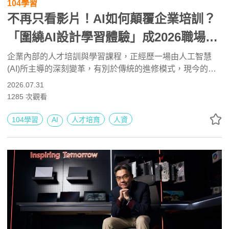
104學習
不再只看影片！AI如何顛覆企業培訓？
「圍繞AI設計學習體驗」成2026職場新
顯學
企業內部的人才培訓與學習課程，正經歷一場由人工智慧
(AI)所主導的深刻變革，有別於傳統的進修模式，現今的職
場更強調將「AI應用直接融入職涯發展」，使得不少國際級
2026.07.31
企業都將培訓預算從傳統的簡報、影片、選擇題，改成「圍
1285
次觀看
繞 AI 重新設計學習體驗」，把AI當成24小時在線的專屬學
伴，在真實公務中進行高頻率的實務演練。
104學習
AI
人才培育
人資