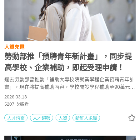
人資充電
勞動部推「預聘青年新計畫」，同步提
高學校、企業補助，即起受理申請！
過去勞動部曾推動「補助大專校院就業學程企業預聘青年計
畫」，現在將提高補助內容，學校開設學程補助至90萬元，
更針對重點缺工產業，針對提供職缺進行工作崗位訓練的企
2026.03.13
業，每訓練1名學生給予最高7.2萬元「訓練費」，希望擴大
5207
次觀看
企業參與、即日起即可受理申請，歡迎有意投入人才培育的
大專校院及企業參與！
人才培育
人才趨勢
人資
新鮮人求職