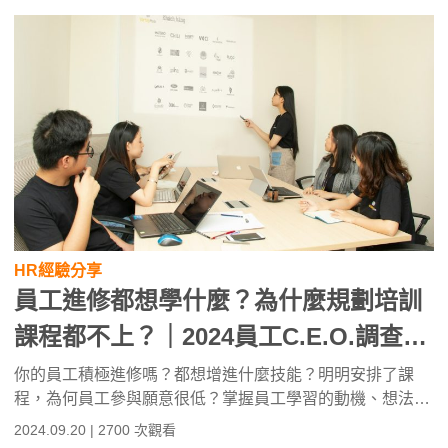
供讀者實用的見解和建議。
HR經驗分享
員工進修都想學什麼？為什麼規劃培訓
課程都不上？｜2024員工C.E.O.調查報
告
你的員工積極進修嗎？都想增進什麼技能？明明安排了課
程，為何員工參與願意很低？掌握員工學習的動機、想法，
並排除他們在職學習的阻礙，才能真正落實人才培育。內文
2024.09.20 | 2700 次觀看
有104人力銀行最新發布的免費【員工C.E.O.工作價值認知