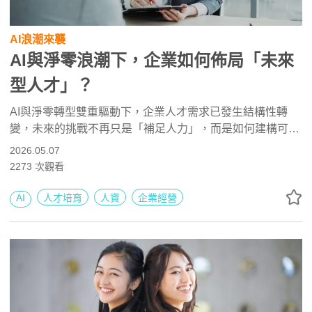
AI浪潮來襲
AI與淨零浪潮下，企業如何佈局「未來
型人才」？
AI與淨零轉型雙重驅動下，企業人才需求已發生結構性轉
變，未來的挑戰不再只是「補足人力」，而是如何建構可持
續的創新能力。本文解析科技業與民生服務業的員工價值主
2026.05.07
張差異，揭示企業尋求「未來型人才」必備的十項關鍵職
2273
次觀看
能，並分享了五大關鍵實務思維，提供給企業在建構人才創
新能力上策略方向及參考。
AI
人才培育
人資
企業經營