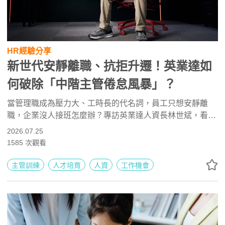
HR經驗分享
新世代安靜離職、抗拒升遷！英業達如
何破除「中階主管倦怠風暴」？
當管理職成為壓力大、工時長的代名詞，員工只想安靜離
職，企業沒人接班怎麼辦？專訪英業達人資長林世斌，看3
萬人科技大廠如何透過精準IDP、建立「N+1」人才板凳，
2026.07.25
並用情感連結（Emotional Bonding）拯救中階主管倦怠，
1585
次觀看
打造不中斷的接班梯隊！
主管訓練
人才培育
人資
工作機會