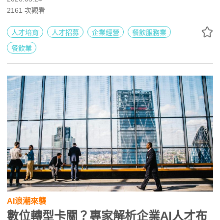
空氣、盡快上手並願意留任！
2161
次觀看
人才培育
人才招募
企業經營
餐飲服務業
餐飲業
AI浪潮來襲
數位轉型卡關？專家解析企業AI人才布