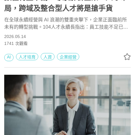
局，跨域及整合型人才將是搶手貨
在全球永續經營與 AI 浪潮的雙重夾擊下，企業正面臨前所
未有的轉型挑戰。104人才永續長指出：員工技能不足已成
為企業數位轉型最大的障礙，企業應透過「人機協作」重新
2026.05.14
定義工作模式，並透過技能檢定、認證課程和證照來提高人
1741
次觀看
才專業深度，才能在激烈的跨域競爭中搶占先機，打造韌性
十足的未來型組織。
AI
人才培育
人資
企業經營