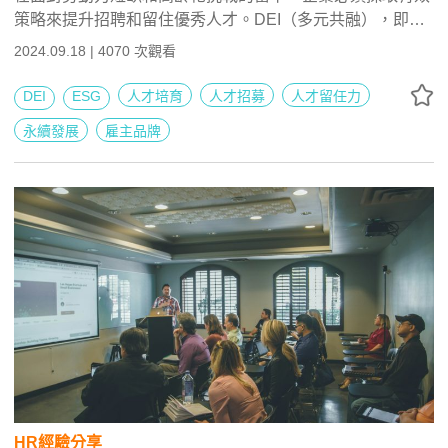
策略來提升招聘和留住優秀人才。DEI（多元共融），即多
門！
元性（Diversity）、公平性（Equity）和包容性
2024.09.18 | 4070 次觀看
（Inclusion），成為了提升企業招募留任力的關鍵。在
《ESG與DEI趨勢下，關鍵人才論壇》中，分享了許多實用
DEI
ESG
人才培育
人才招募
人才留任力
的 DEI 議題。那麼，什麼是DEI（多元共融）？DEI 為什麼
永續發展
雇主品牌
重要，尤其在現今人才爭奪戰中？DEI 怎麼做企業才能有效
提升招聘和留任能力？如何通過DEI改變企業文化，提升員
工滿意度和忠誠度？本文將深入探討論壇中分享的 DEI 實施
策略，解答這些關鍵問題，並幫助企業在當前趨勢下建立更
具吸引力的工作環境。讓我們一起探索 DEI 如何成為提升企
業競爭力的利器。
HR經驗分享