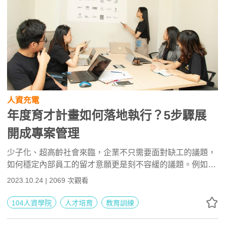
人資充電
年度育才計畫如何落地執行？5步驟展
開成專案管理
少子化、超高齡社會來臨，企業不只需要面對缺工的議題，
如何穩定內部員工的留才意願更是刻不容緩的議題。例如勞
動部開始協助製造業改善工作設備提升續航力，又或是資安
2023.10.24 | 2069 次觀看
領導廠商趨勢科技，也在今年進入校園，透過一系列育才計
畫，消除畢業新鮮人進入職場後的資安技術落差……本篇文
104人資學院
人才培育
教育訓練
章整理【104人才診斷活動】系列講座中李冠輝顧問的精彩
分享內容，從專案分析的角度來思考企業人資年度育才計畫