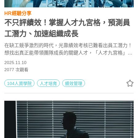
HR經驗分享
不只評績效！掌握人才九宮格，預測員
工潛力、加速組織成長
在缺工競爭激烈的時代，光靠績效考核已難看出員工潛力！
想找出真正能帶領團隊成長的關鍵人才，「人才九宮格」是
HR的必修利器。本文帶你從建立人才標準開始，運用性格
2025.11.10
與職能數據建構九宮格，清楚定位員工的績效與潛力，再進
2077
次觀看
一步規劃個人與團隊培訓藍圖。讓選才更精準、培育更有
效、留才更有策略，幫企業打造高績效、具續航力的人才陣
104人資學院
人才培育
績效管理
容。