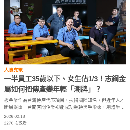
人資充電
一半員工35歲以下、女生佔1/3！志鋼金
屬如何把傳產變年輕「潮牌」？
板金業作為台灣傳產代表項目，技術國際知名，但近年人才
斷層嚴重，台南有間企業卻能成功翻轉黑手形象，創造半個
工廠都是年輕面孔的特殊景象！來看隱藏版好企業志鋼金屬
2026.02.18
的人才經營策略！
2270
次觀看