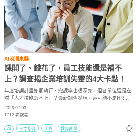
AI浪潮來襲
課開了、錢花了，員工技能還是補不
上？調查揭企業培訓失靈的4大卡點！
年度培訓計畫如期執行、完課率也很漂亮，但各單位還是在
喊「人才技能跟不上」？最新調查發現，這可能不是HR不
夠努力，而是跟公司制度、結構有關！本文拆解企業培訓人
2026.07.03
才的4大卡點，並整理出3個方向，讓HR不再為技能斷層傷
1712
次觀看
腦筋。
AI
人才培育
人資
教育訓練