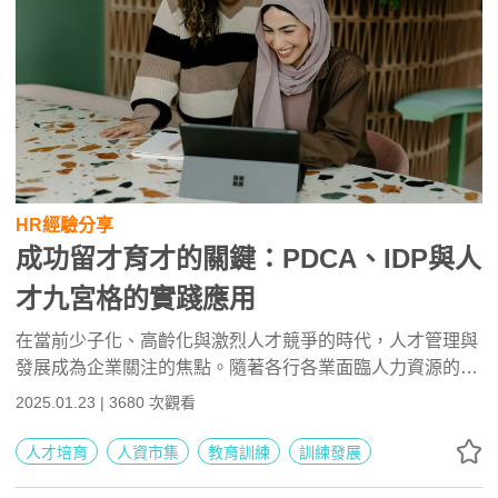
HR經驗分享
成功留才育才的關鍵：PDCA、IDP與人
才九宮格的實踐應用
在當前少子化、高齡化與激烈人才競爭的時代，人才管理與
發展成為企業關注的焦點。隨著各行各業面臨人力資源的挑
戰，如何有效地吸引、培養和留住優秀人才已成為企業的重
2025.01.23 | 3680 次觀看
要課題。本文將深入探討人才的定義、人才管理的PDCA流
程以及考核與發展的具體步驟，並介紹人才九宮格、優秀人
人才培育
人資市集
教育訓練
訓練發展
才遴選程序，以及個人發展計畫IDP等關鍵概念，期待能提