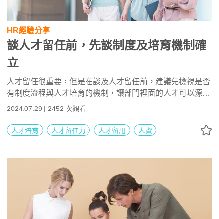
HR經驗分享
談人才留任前，先談制度及培育機制確
立
人才留任很重要，但是在談及人才留任前，建議先檢視是否
有制度流程與人才培育的機制，讓部門裡面的人才可以源源
不絕，而不是只期盼1~2位英雄來救援。如果有了制度、流
2024.07.29 | 2452 次觀看
程、人才培育的機制，再來談人才留任，整體對組織能力來
說會比較健康。
人才培育
人才留任力
人才留用
人資