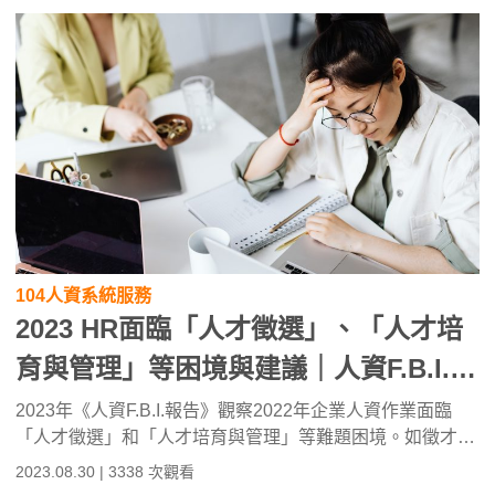
該如何制定與執行。
104人資系統服務
2023 HR面臨「人才徵選」、「人才培
育與管理」等困境與建議｜人資F.B.I.報
告
2023年《人資F.B.I.報告》觀察2022年企業人資作業面臨
「人才徵選」和「人才培育與管理」等難題困境。如徵才時
遇到條件不符需求、個人特質不適合、求職者無故失約等困
2023.08.30 | 3338 次觀看
擾；而人才培育與管理遇到培訓意願低、績效管理淪於形式