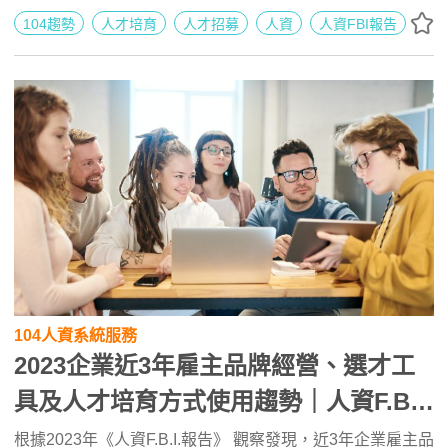
等問題。104人力銀行提供您人才徵選與人才培育與管理相
104趨勢
人才培育
人才招募
人資
人資FBI報告
關建議，與您一同解決。
104人資系統服務
2023企業近3年雇主品牌經營、選才工
具及人才培育方式使用趨勢｜人資F.B.I.
報告
根據2023年《人資F.B.I.報告》 觀察發現，近3年企業雇主品