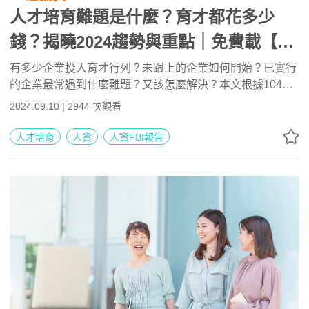
人才培育難題是什麼？育才都花多少
錢？揭曉2024趨勢與重點｜免費載【人
資F.B.I.研究報告】
有多少企業投入育才行列？未跟上的企業如何開始？已實行
的企業最常遇到什麼難題？又該怎麼解決？本文根據104人
力銀行發布的【2024人資F.B.I.研究報告】，分析2024年人
2024.09.10 | 2944 次觀看
才培育的最新趨勢，提供您解答、方法及完整報告。
人才培育
人資
人資FBI報告