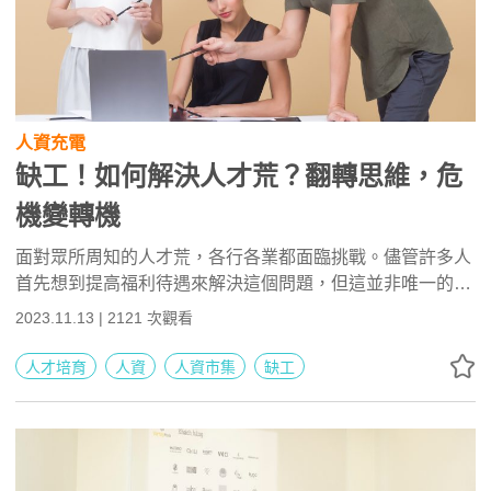
人資充電
缺工！如何解決人才荒？翻轉思維，危
機變轉機
面對眾所周知的人才荒，各行各業都面臨挑戰。儘管許多人
首先想到提高福利待遇來解決這個問題，但這並非唯一的解
方。公司需要解決問題的人才，並鼓勵創意思考。透過創新
2023.11.13 | 2121 次觀看
和改變工作設計，企業可以應對缺工危機，將危機轉化為轉
機。同時，強調年度計畫的實際執行，並建議建立正確的基
人才培育
人資
人資市集
缺工
本觀念，如協助而非管制，想法需有實際做法，KPI是過程
指標等，開啟應對人才荒的全方位思考。