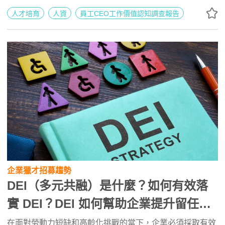
調查報告】可供下載唷！
人才培育
人資
員工CEO工作價值認知調查報告
企業獵才招募趨勢
DEI（多元共融）是什麼？如何有效落
實 DEI？DEI 如何幫助企業提升留任
率？7 大 DEI 策略有效吸引頂尖人才上
在面對勞動力短缺和高齡化挑戰的當下，企業必須採取有效