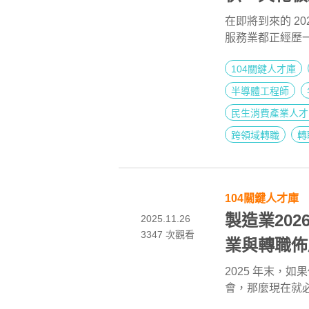
在即將到來的 2
服務業都正經歷
式成長」為核心切
104關鍵人才庫
定這三大產業中 
準定位 2026
半導體工程師
機會。
民生消費產業人才
跨領域轉職
轉
104關鍵人才庫
製造業20
2025.11.26
3347
次觀看
業與轉職佈
2025 年末，如
會，那麼現在就
工作機會具有明