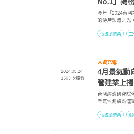
No.1」
今年「2024台
的傳產製造之光，
技、KMC桂盟鏈
傳統製造業
工
等。雖然展期已
理各公司的薪資
人資充電
4月景氣動
2024.05.24
1563
次觀看
營建業上揚
台灣經濟研究院
業氣候測驗點僅
維持不變，營建
傳統製造業
服