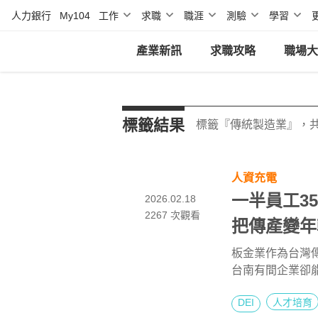
人力銀行
My104
工作
求職
職涯
測驗
學習
產業新訊
求職攻略
職場大
標籤結果
標籤『傳統製造業』，共
人資充電
一半員工3
2026.02.18
2267
次觀看
把傳產變年
板金業作為台灣
台南有間企業卻
殊景象！來看隱
DEI
人才培育