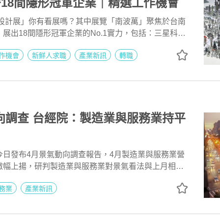
揭密18間隱形冠軍企業｜精選工作機會
灣設計展」你有看展嗎？其中展覽「南波萬」聚焦於台南
展出18間隱形冠軍企業的No.1實力，包括：三星科
條、堤維西TYC、宏佳騰、仁美商標、源源鋼藝……
作機會
新鮮人求職
產業新訊
轉職
結束，《104職場力》小編帶大家實地直擊，並同步整
福利及最新工作機會！
向調查 台經院：製造業與服務業持平
今日發布4月景氣動向調查報告，4月製造業與服務業營
微幅上揚，研判製造業與服務業對景氣看法與上月相比
業則終止連續二個月下滑態勢，轉為上揚。
務業
產業新訊