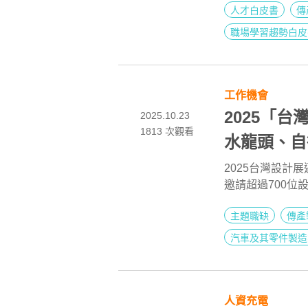
人才白皮書
傳
附加價值產業轉
年度的職涯突破。
職場學習趨勢白皮
業》數據，為你解
自信出擊。
工作機會
2025「
2025.10.23
1813
次觀看
水龍頭、自
造」
2025台灣設計
邀請超過700
能量，本次《10
主題職缺
傳產
也要帶大家開箱
看有哪些彰化冠
汽車及其零件製造
人資充電