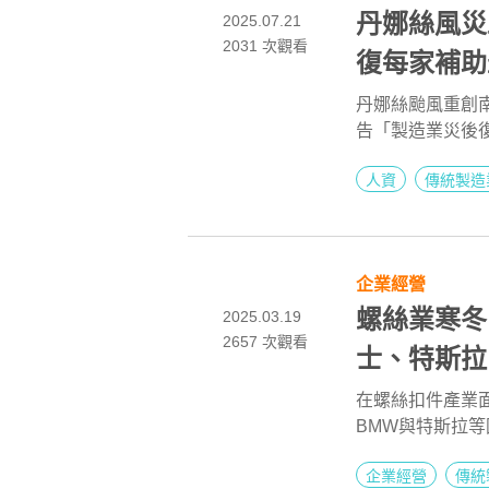
丹娜絲風災
2025.07.21
2031
次觀看
復每家補助
丹娜絲颱風重創
告「製造業災後
器修復及校調，
人資
傳統製造
署表示，即日起
企業經營
螺絲業寒冬
2025.03.19
2657
次觀看
士、特斯拉
在螺絲扣件產業
BMW與特斯拉
人才」？本文解
企業經營
傳統
逆境的傳產借鏡