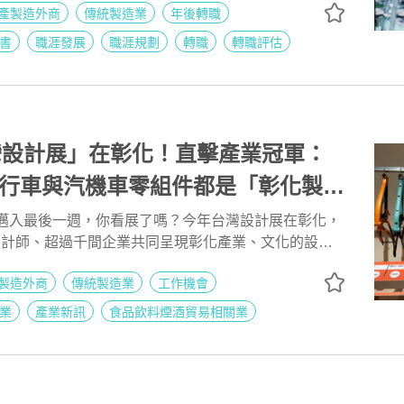
產製造外商
傳統製造業
年後轉職
型。掌握這些時間與方向上的關鍵情報，將影響你在新
本文將根據104最新發布的《2025 薪資情報 — 製造
書
職涯發展
職涯規劃
轉職
轉職評估
析 2026 轉職季的三大攻略，確保你能在市場最熱時
台灣設計展」在彰化！直擊產業冠軍：
行車與汽機車零組件都是「彰化製
展邁入最後一週，你看展了嗎？今年台灣設計展在彰化，
位設計師、超過千間企業共同呈現彰化產業、文化的設計
4職場力》小編除了分享2025台灣設計展的參觀資訊，
製造外商
傳統製造業
工作機會
直擊兩大產業展「彰化力」和「八角產業學」，一起看
軍企業吧！
業
產業新訊
食品飲料煙酒貿易相關業