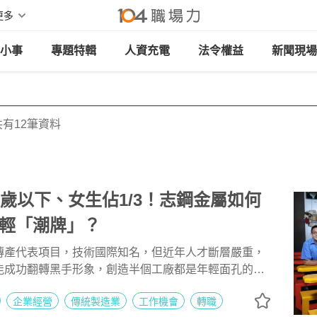
更多
小事
專題特輯
人資充電
法令權益
新聞現場
有12筆資料
5歲以下、女生佔1/3！志鋼金屬如何
輕「潮牌」？
傳產代表項目，技術國際知名，但近年人才斷層嚴重，
能成功翻轉黑手形象，創造半個工廠都是年輕面孔的特
藏版好企業志鋼金屬的人才經營策略！
企業經營
傳統製造業
工作機會
轉職