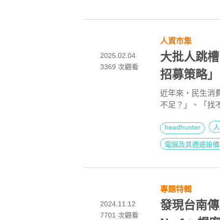
人資市集
大批人跳槽
2025.02.04
3369
次觀看
招募策略」
近年來，民生消
不足？」、「找
業面臨著產業鏈
headhunter
人
造業長期缺工問
人力缺口的雙重
電腦及其週邊設備
多，為何我還是
Wendy於《2
與企業一同應對
專題特輯
發現台南傳
2024.11.12
7701
次觀看