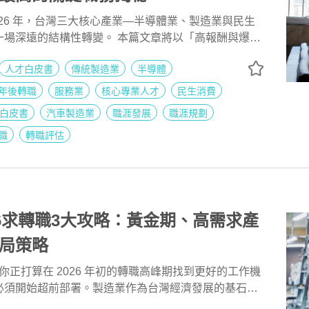
026 年，台灣三大核心產業—半導體業、製造業與民生
一場深遠的結構性轉變。 本篇文章將以「高報酬與爆發
角，從104最新發布的2025產業薪資報告中，為您鎖
人才白皮書
傳統製造業
半導體
調薪幅度最高、薪資天花板 等2大亮點數據，幫助您精
 年的職涯升級方向，掌握市場上最能讓你身價翻倍的黃金
年後轉職
服務業
核心專業人才
民生消費
白皮書
汽車製造業
職涯發展
職涯規劃
職
轉職評估
26求轉職3大攻略：黃金期、高需求產
局策略
果你正打算在 2026 年初的轉職高峰期找到更好的工作機
必須開始超前部署。製造業作為台灣經濟發展的基石，
顯的季節性循環，且人才需求正加速朝向技術密集與高