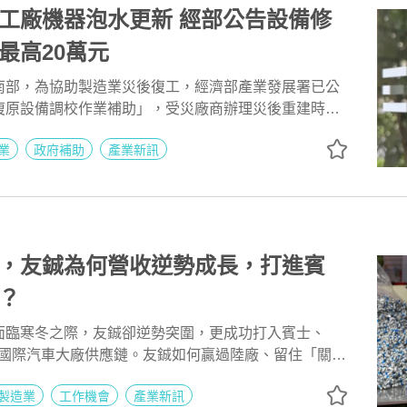
工廠機器泡水更新 經部公告設備修
最高20萬元
南部，為協助製造業災後復工，經濟部產業發展署已公
復原設備調校作業補助」，受災廠商辦理災後重建時機
以恢復產能，每家最高補助新台幣20萬元。經濟部產發
業
政府補助
產業新訊
受理申請。
，友鋮為何營收逆勢成長，打進賓
？
面臨寒冬之際，友鋮卻逆勢突圍，更成功打入賓士、
等國際汽車大廠供應鏈。友鋮如何贏過陸廠、留住「關鍵
析其深耕客製化市場、成功留住人才的策略，值得仍在
製造業
工作機會
產業新訊
。