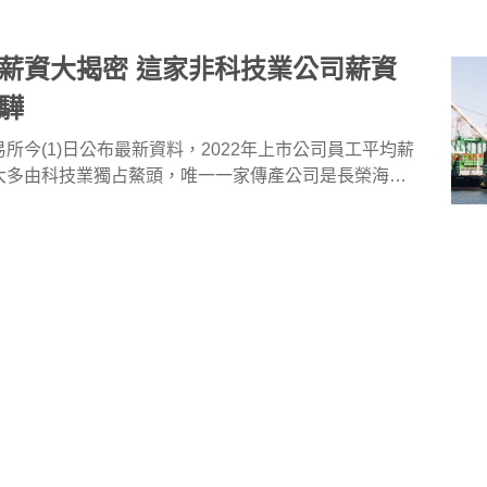
薪資大揭密 這家非科技業公司薪資
驊
所今(1)日公布最新資料，2022年上市公司員工平均薪
大多由科技業獨占鰲頭，唯一一家傳產公司是長榮海運
平均薪資達455.3萬元拿下上市櫃公司第五名，甚至高於
行榜
新鮮人求職
產業新訊
科技業
）的455.2萬元。
務
耀全球｜傳統製造業職缺特輯（不斷
神山，還有在各個角落努力耕耘的傳統製造業，不管是