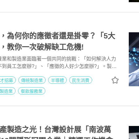
，為何你的應徵者還是掛零？「5大
，教你一次破解缺工危機!
費業和製造業面臨著一個共同的挑戰：「如何解決人力
不到員工怎麼辦?」、「應徵的人好少怎麼辦?」。製造
庫存逐漸去化、終端商品需求增加等挑戰，導致許多製
才招募
傳統製造業
半導體
民生消費
題更顯著。同時，民生消費業受到國內消費活躍和長期
影響，所以許多企業高喊，「已經將薪水高於同業很
製造業
餐飲服務業
請不到人，流動率又高？」因此，本文將整理資深獵頭
024台灣人才市場概況-線上論壇》中分享的5大招募解方，
這一大挑戰。
產製造之光！台灣設計展「南波萬