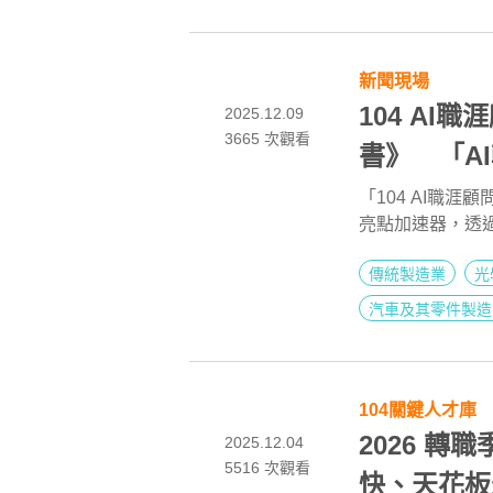
新聞現場
104 AI
2025.12.09
3665
次觀看
書》 「A
「104 AI職
亮點加速器，透
的搶手優勢。「1
傳統製造業
光
2025年製造業
位數105萬最高
汽車及其零件製造
可達96萬；一
難尋影響，薪資
新、市場開發。下
https://pse.is/8
104關鍵人才庫
2026 
2025.12.04
5516
次觀看
快、天花板