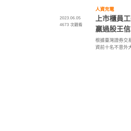
人資充電
上市櫃員工
2023.06.05
4673 次觀看
贏過股王信
根據臺灣證券交易
資前十名不意外
（2603），以
傳統製造業
排
股王信驊（5274
薪資福利
104求職產品服
台灣傳產閃
2021.10.29
23963 次觀看
更新）
台灣不只有護國