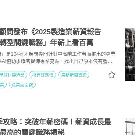
職涯顧問發布《2025製造業薪資報告
I轉型關鍵職務」年薪上看百萬
涯顧問」是104獵才顧問專門針對中高階工作者而推出的專業
過AI協助求職者提煉專業亮點，找出自己原本沒有發現
04 AI職涯顧問」發布《2025製造業薪資報告書》，
學器材製造業
擁有好薪情
最新新聞資訊
每月徵才高峰突破16萬人，汽車銷售靠業績加成、年薪中
；掌握AI轉型關鍵的系統分析師、專案經理年薪中位數
業
產業面面觀
線技術員如生產設備工程師、機械裝配員，受到缺工人才
年增幅突破2成；高薪主管職集中於經營決策、研發創
載104 AI職涯顧問《2025製造業薪資報告書》：
cy6ms。
轉職季攻略：突破年薪密碼！薪資成長最
最高的關鍵職務揭秘